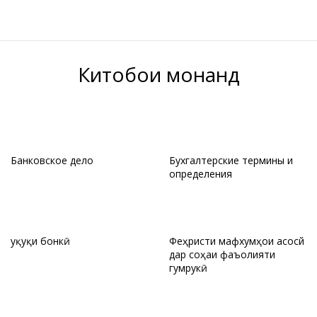
Китобҳои монанд
Банковское дело
Бухгалтерские термины и
определения
Ҳуқуқи бонкӣ
Феҳристи мафхумҳои асосй
дар соҳаи фаъолияти
гумрукӣ