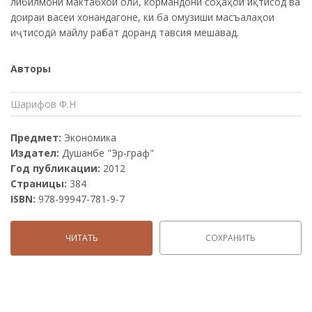
либилмони мактабхои олӣ, кормандони соҳаҳои иқтисод ва
доираи васеи хонандагоне, ки ба омузиши масъалаҳои
иҷтисодӣ майлу рағбат доранд тавсия мешавад.
Авторы
Шарифов Ф.Н
Предмет:
Экономика
Издател:
Душанбе "Эр-граф"
Год публикации:
2012
Страницы:
384
ISBN:
978-99947-781-9-7
ЧИТАТЬ
СОХРАНИТЬ