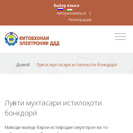
Выбор языка
Авторизоваться
|
Регистрация
Домой
/
Луғати мухтасари истилоҳоти бонкдорӣ
Луғати мухтасари истилоҳоти
бонкдорӣ
Маводи мазкур барои истифодаи омузгорон ва то-